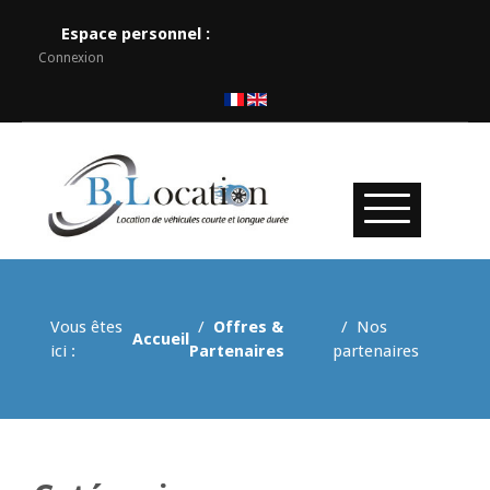
Espace personnel :
Connexion
Vous êtes
Offres &
Nos
Accueil
ici :
Partenaires
partenaires