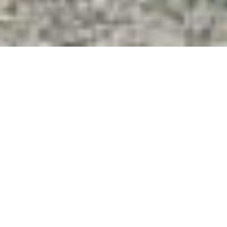
lieux de Départ
lieu de Retour
Date Départ
Heure Départ
: